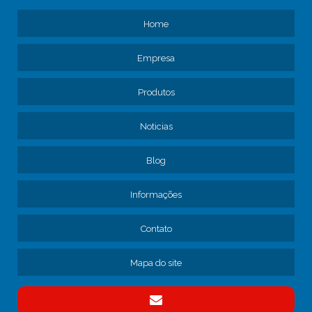
SERVIÇOS DE FREIOS
Home
AJUSTE DE FREIO DE CAMINHÃO
Empresa
ASSISTÊNCIA TÉCNICA PARA FROTA DE CAMINHÕES
AVALIAÇÃO DE MANUTENÇÃO DE FROTA DE CAMINHÕES
Produtos
CAMINHÃO MANUTENÇÃO
CONSERTO DE FREIOS DE CAMINHÃO
Noticias
CONTRATAR MANUTENÇÃO DE FROTA
Blog
CONTRATO DE MANUTENÇÃO DE CAMINHÕES
CONTRATO DE MANUTENÇÃO DE FROTA
Informações
CONTRATO MANUTENÇÃO CAMINHÕES EMPRESA
EMPRESA DE MANUTENÇÃO DE CAMINHÕES
Contato
EMPRESA DE MANUTENÇÃO DE FREIO DE CAMINHÃO
EMPRESA DE MANUTENÇÃO DE FROTA
Mapa do site
EMPRESA DE MANUTENÇÃO DE FROTA DE CAMINHÕES
EMPRESA DE MANUTENÇÃO DE FROTA SP