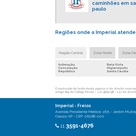
caminhões em s
paulo
Regiões onde a Imperial atend
Região Central
Zona Norte
Zona Oe
Aclimação
Bela Vista
Consolação
Higienópolis
República
Santa Cecília
O conteúdo do texto desta página é de direito reservad
artigo 184 do Código Penal –
Lei 9610/98 - Lei de direit
Imperial - Freios
Avenida Presidente Médice, 1671 - Jardim Mutin
Osasco-SP - CEP: 06268-000
3591-4676
11