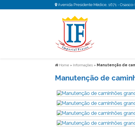
Avenida Presidente Médice, 1671 - Osasco
Home
»
Informações
»
Manutenção de cam
Manutenção de caminh