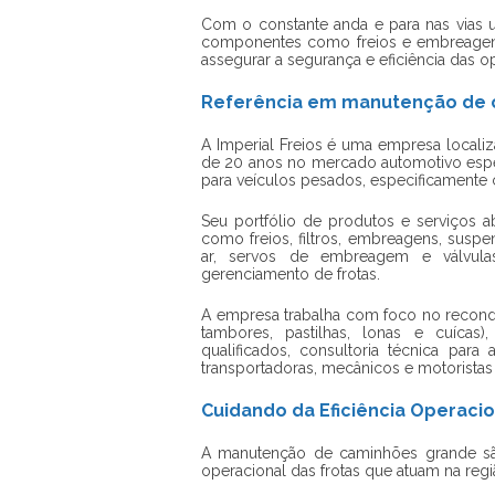
Com o constante anda e para nas vias u
componentes como freios e embreagens,
assegurar a segurança e eficiência das op
Referência em manutenção de c
A Imperial Freios é uma empresa localiz
de 20 anos no mercado automotivo espec
para veículos pesados, especificamente
Seu portfólio de produtos e serviços 
como freios, filtros, embreagens, suspe
ar, servos de embreagem e válvulas
gerenciamento de frotas.
A empresa trabalha com foco no recondi
tambores, pastilhas, lonas e cuícas
qualificados, consultoria técnica par
transportadoras, mecânicos e motorista
Cuidando da Eficiência Operacio
A
manutenção de caminhões grande s
operacional das frotas que atuam na regi