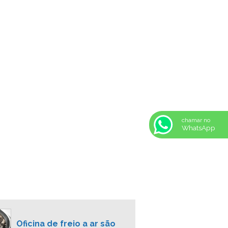
MANUTENÇÃO DE FREIO A AR
CONSERTO FREIO DE ONIBUS
EMPRESA DE SISTEMA DE FREIO A AR
SERVIÇOS EM FREIO DE AR
RECONDICIONAMENTO DE FREIO DE
CAMINHÃO
RECONDICIONAMENTO DE FREIO DE
ONIBUS
CONSERTO E MANUTENÇÃO DE FREIOS
chamar no
DE CAMINHÃO
WhatsApp
COMPRESSOR DE AR FREIOS DE
VEÍCULOS PESADOS
COMPRESSOR DE FREIO A AR
COMPRESSOR DE ÔNIBUS
COMPRESSOR PARA CAMINHÃO
COMPRESSOR PARA FREIO DE CAMINHÃO
CONSERTO DE CAMINHÃO
Oficina de freio a ar são