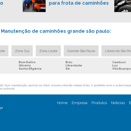
ao
para frota de caminhões
e Manutenção de caminhões grande são paulo:
ste
Zona Sul
Zona Leste
Grande São Paulo
Litoral de São P
Bom Retiro
Brás
Cambuci
Glicério
Liberdade
Luz
Santa Efigênia
Sé
Vila Buarqu
o. Sua reprodução, parcial ou total, mesmo citando nossos links, é proibida sem a autorização
os autorais
.
Home
Empresa
Produtos
Noticias
B
ga