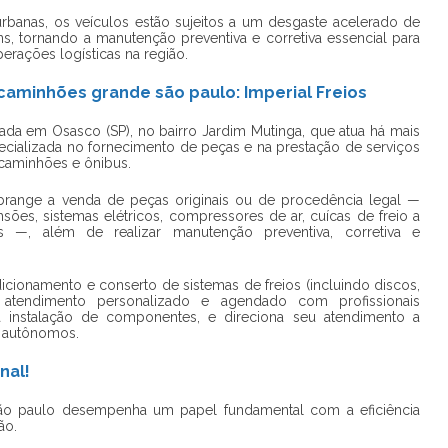
rbanas, os veículos estão sujeitos a um desgaste acelerado de
 tornando a manutenção preventiva e corretiva essencial para
erações logísticas na região.
aminhões grande são paulo: Imperial Freios
ada em Osasco (SP), no bairro Jardim Mutinga, que atua há mais
ializada no fornecimento de peças e na prestação de serviços
 caminhões e ônibus.
abrange a venda de peças originais ou de procedência legal —
nsões, sistemas elétricos, compressores de ar, cuícas de freio a
 —, além de realizar manutenção preventiva, corretiva e
cionamento e conserto de sistemas de freios (incluindo discos,
), atendimento personalizado e agendado com profissionais
a a instalação de componentes, e direciona seu atendimento a
s autônomos.
nal!
ão paulo
desempenha um papel fundamental com a eficiência
ão.