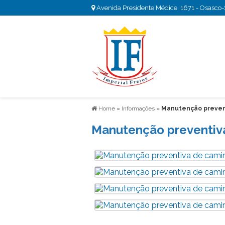
Avenida Presidente Médice, 1671 - Osasco
Home
»
Informações
»
Manutenção preven
Manutenção preventiv