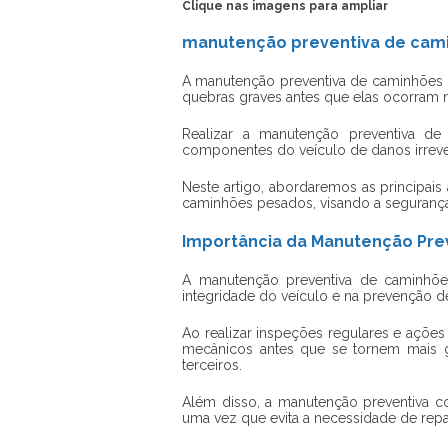
Clique nas imagens para ampliar
manutenção preventiva de camin
A
manutenção preventiva de caminhões
quebras graves antes que elas ocorram n
Realizar a manutenção preventiva de 
componentes do veículo de danos irrever
Neste artigo, abordaremos as principai
caminhões pesados
, visando a segurança
Importância da Manutenção Pre
A
manutenção preventiva de caminhõ
integridade do veículo e na prevenção de
Ao realizar inspeções regulares e ações p
mecânicos antes que se tornem mais g
terceiros.
Além disso, a manutenção preventiva co
uma vez que evita a necessidade de repa