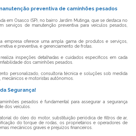
m manutenção preventiva de caminhões pesados
ada em Osasco (SP), no bairro Jardim Mutinga, que se destaca no
m serviços de manutenção preventiva para veículos pesados,
 a empresa oferece uma ampla gama de produtos e serviços,
rretiva e preventiva, e gerenciamento de frotas.
s realiza inspeções detalhadas e cuidados específicos em cada
nfiabilidade dos caminhões pesados.
nto personalizado, consultoria técnica e soluções sob medida
s, mecânicos e motoristas autônomos.
 da Segurança!
caminhões pesados
é fundamental para assegurar a segurança
ade dos veículos.
torial do óleo do motor, substituição periódica de filtros de ar,
ificação do torque de rodas, os proprietários e operadores de
as mecânicos graves e prejuízos financeiros.