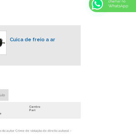
chamar no
WhatsApp
MANUTENÇÃO DE FREIO A AR
CONSERTO FREIO DE ONIBUS
EMPRESA DE SISTEMA DE FREIO A AR
SERVIÇOS EM FREIO DE AR
Cuica de freio a ar
RECONDICIONAMENTO DE FREIO DE
CAMINHÃO
RECONDICIONAMENTO DE FREIO DE
ONIBUS
CONSERTO E MANUTENÇÃO DE FREIOS
DE CAMINHÃO
COMPRESSOR DE AR FREIOS DE
VEÍCULOS PESADOS
aulo
COMPRESSOR DE FREIO A AR
COMPRESSOR DE ÔNIBUS
Centro
Pari
COMPRESSOR PARA CAMINHÃO
e
COMPRESSOR PARA FREIO DE CAMINHÃO
 do autor. Crime de violação de direito autoral –
CONSERTO DE CAMINHÃO