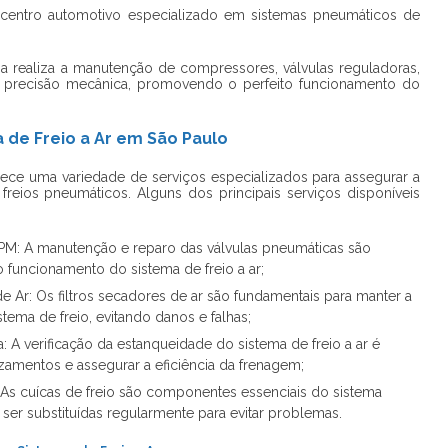
entro automotivo especializado em sistemas pneumáticos de
na realiza a manutenção de compressores, válvulas reguladoras,
om precisão mecânica, promovendo o perfeito funcionamento do
a de Freio a Ar em São Paulo
erece uma variedade de serviços especializados para assegurar a
freios pneumáticos. Alguns dos principais serviços disponíveis
PM: A manutenção e reparo das válvulas pneumáticas são
o funcionamento do sistema de freio a ar;
de Ar: Os filtros secadores de ar são fundamentais para manter a
ema de freio, evitando danos e falhas;
 A verificação da estanqueidade do sistema de freio a ar é
vazamentos e assegurar a eficiência da frenagem;
 As cuícas de freio são componentes essenciais do sistema
r substituídas regularmente para evitar problemas.