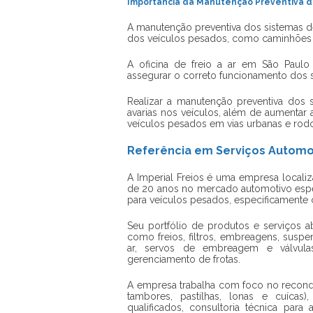
Importância da Manutenção Preventiva do
A manutenção preventiva dos sistemas de 
dos veículos pesados, como caminhões 
A oficina de freio a ar em São Paulo 
assegurar o correto funcionamento dos s
Realizar a manutenção preventiva dos s
avarias nos veículos, além de aumentar
veículos pesados em vias urbanas e rodo
Referência em Serviços Automot
A Imperial Freios é uma empresa localiz
de 20 anos no mercado automotivo espec
para veículos pesados, especificamente
Seu portfólio de produtos e serviços 
como freios, filtros, embreagens, suspe
ar, servos de embreagem e válvulas
gerenciamento de frotas.
A empresa trabalha com foco no recondi
tambores, pastilhas, lonas e cuícas
qualificados, consultoria técnica par