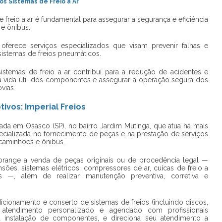
s Sistemas de Freio a Ar
freio a ar é fundamental para assegurar a segurança e eficiência
e ônibus.
oferece serviços especializados que visam prevenir falhas e
istemas de freios pneumáticos.
istemas de freio a ar contribui para a redução de acidentes e
 a vida útil dos componentes e assegurar a operação segura dos
vias.
ivos: Imperial Freios
ada em Osasco (SP), no bairro Jardim Mutinga, que atua há mais
ializada no fornecimento de peças e na prestação de serviços
 caminhões e ônibus.
abrange a venda de peças originais ou de procedência legal —
nsões, sistemas elétricos, compressores de ar, cuícas de freio a
 —, além de realizar manutenção preventiva, corretiva e
cionamento e conserto de sistemas de freios (incluindo discos,
), atendimento personalizado e agendado com profissionais
a a instalação de componentes, e direciona seu atendimento a