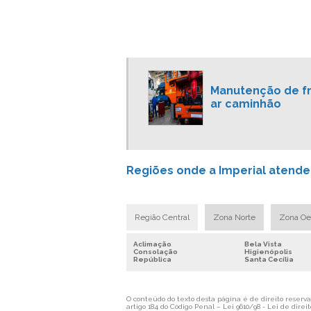
Manutenção de fr
ar caminhão
Regiões onde a Imperial atende O
Região Central
Zona Norte
Zona Oe
Aclimação
Bela Vista
Consolação
Higienópolis
República
Santa Cecília
O conteúdo do texto desta página é de direito reservad
artigo 184 do Código Penal –
Lei 9610/98 - Lei de direit