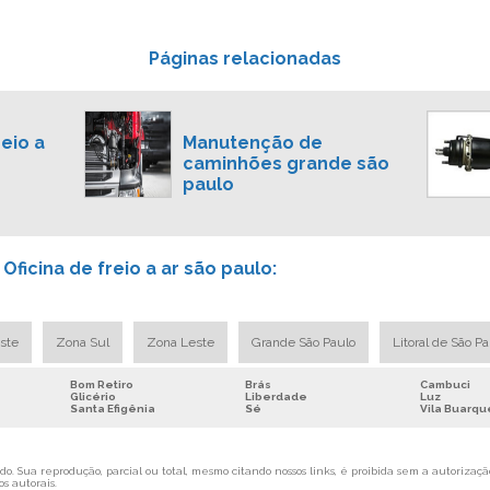
Páginas relacionadas
eio a
Manutenção de
caminhões grande são
paulo
ficina de freio a ar são paulo:
ste
Zona Sul
Zona Leste
Grande São Paulo
Litoral de São P
Bom Retiro
Brás
Cambuci
Glicério
Liberdade
Luz
Santa Efigênia
Sé
Vila Buarqu
o. Sua reprodução, parcial ou total, mesmo citando nossos links, é proibida sem a autorização
os autorais
.