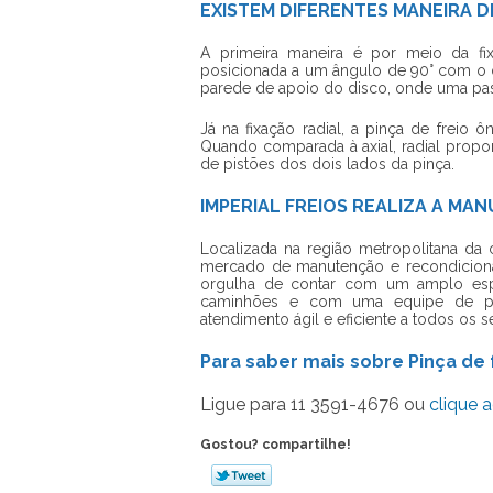
EXISTEM DIFERENTES MANEIRA DE
A primeira maneira é por meio da fix
posicionada a um ângulo de 90° com o d
parede de apoio do disco, onde uma past
Já na fixação radial, a pinça de freio
Quando comparada à axial, radial propor
de pistões dos dois lados da pinça.
IMPERIAL FREIOS REALIZA A MA
Localizada na região metropolitana da c
mercado de manutenção e recondiciona
orgulha de contar com um amplo esp
caminhões e com uma equipe de pro
atendimento ágil e eficiente a todos os se
Para saber mais sobre Pinça de 
Ligue para
11 3591-4676
ou
clique a
Gostou? compartilhe!