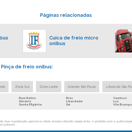
Páginas relacionadas
ibus
Cuica de freio micro
onibus
Pinça de freio onibus:
ste
Zona Sul
Zona Leste
Grande São Paulo
Litoral de São P
Bom Retiro
Brás
Cambuci
Glicério
Liberdade
Luz
Santa Efigênia
Sé
Vila Buarqu
o. Sua reprodução, parcial ou total, mesmo citando nossos links, é proibida sem a autorização
os autorais
.