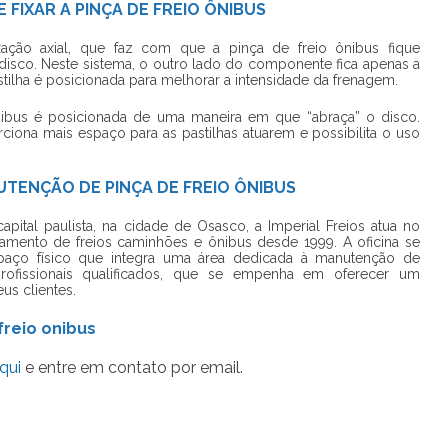
 FIXAR A PINÇA DE FREIO ÔNIBUS
ação axial, que faz com que a pinça de freio ônibus fique
isco. Neste sistema, o outro lado do componente fica apenas a
ilha é posicionada para melhorar a intensidade da frenagem.
 ônibus é posicionada de uma maneira em que “abraça” o disco.
ciona mais espaço para as pastilhas atuarem e possibilita o uso
NUTENÇÃO DE PINÇA DE FREIO ÔNIBUS
apital paulista, na cidade de Osasco, a Imperial Freios atua no
mento de freios caminhões e ônibus desde 1999. A oficina se
aço físico que integra uma área dedicada à manutenção de
fissionais qualificados, que se empenha em oferecer um
us clientes.
freio onibus
qui
e entre em contato por email.