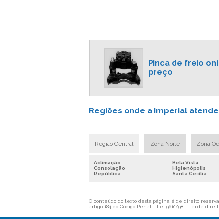
Pinca de freio on
preço
Regiões onde a Imperial atende 
Região Central
Zona Norte
Zona Oe
Aclimação
Bela Vista
Consolação
Higienópolis
República
Santa Cecília
O conteúdo do texto desta página é de direito reservad
artigo 184 do Código Penal –
Lei 9610/98 - Lei de direit