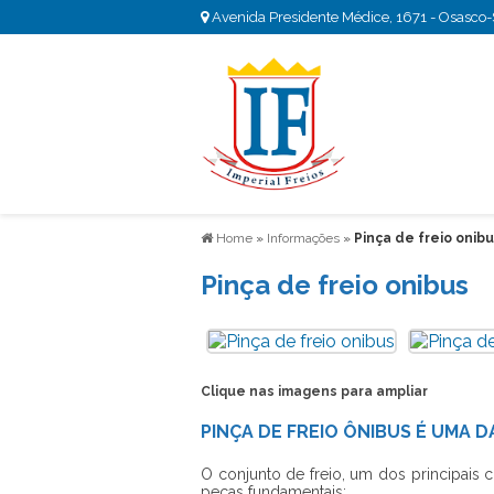
Avenida Presidente Médice, 1671 - Osasco
Home
»
Informações
»
Pinça de freio onib
Pinça de freio onibus
Clique nas imagens para ampliar
PINÇA DE FREIO ÔNIBUS É UMA 
O conjunto de freio, um dos principais
peças fundamentais: