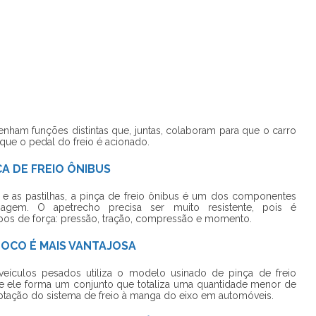
m funções distintas que, juntas, colaboram para que o carro
que o pedal do freio é acionado.
A DE FREIO ÔNIBUS
s e as pastilhas, a pinça de freio ônibus é um dos componentes
agem. O apetrecho precisa ser muito resistente, pois é
ipos de força: pressão, tração, compressão e momento.
LOCO É MAIS VANTAJOSA
veículos pesados utiliza o modelo usinado de pinça de freio
 ele forma um conjunto que totaliza uma quantidade menor de
daptação do sistema de freio à manga do eixo em automóveis.