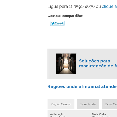
Ligue para
11 3591-4676
ou
clique a
Gostou? compartilhe!
Soluções para
manutenção de f
Regiões onde a Imperial atend
Região Central
Zona Norte
Zona Oe
Aclimação
Bela Vista