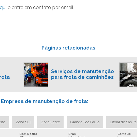
qui
e entre em contato por email.
Páginas relacionadas
Serviços de manutenção
rota
para frota de caminhões
e Empresa de manutenção de frota:
ste
Zona Sul
Zona Leste
Grande São Paulo
Litoral de São P
Bom Retiro
Brás
Cambuci