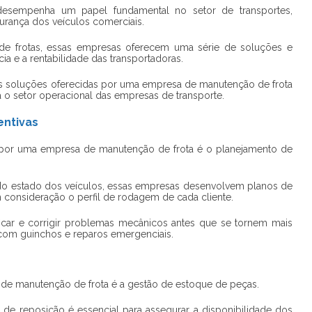
esempenha um papel fundamental no setor de transportes,
rança dos veículos comerciais.
e frotas, essas empresas oferecem uma série de soluções e
ia e a rentabilidade das transportadoras.
ais soluções oferecidas por uma
empresa de manutenção de frota
a o setor operacional das empresas de transporte.
entivas
s por uma
empresa de manutenção de frota
é o planejamento de
do estado dos veículos, essas empresas desenvolvem planos de
consideração o perfil de rodagem de cada cliente.
ficar e corrigir problemas mecânicos antes que se tornem mais
 com guinchos e reparos emergenciais.
 de manutenção de frota é a gestão de estoque de peças.
e reposição é essencial para assegurar a disponibilidade dos