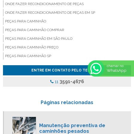
ONDE FAZER RECONDICIONAMENTO DE PEÇAS
ONDE FAZER RECONDICIONAMENTO DE PEÇAS EM SP
PEÇAS PARA CAMINHÃO
PEÇAS PARA CAMINHÃO COMPRAR
PEÇAS PARA CAMINHÃO EM SÃO PAULO
PEÇAS PARA CAMINHÃO PREÇO
PEÇAS PARA CAMINHÃO SP
PEÇAS PARA CAMINHÃO VALOR
chamar no
WhatsApp
ENTRE EM CONTATO PELO TELEFONE
PEÇAS PARA VEICULOS PESADOS
3591-4676
11
PINÇA DE FREIO ONIBUS
PINCA DE FREIO ONIBUS PREÇO
PINÇA DE FREIO PARA CAMINHAO
Páginas relacionadas
SERVIÇO MECÂNICO CAMINHÃO
SERVIÇOS MECANICOS FREIO
Manutenção preventiva de
SERVO DE EMBREAGEM
caminhões pesados
SERVO DE EMBREAGEM COMPRAR