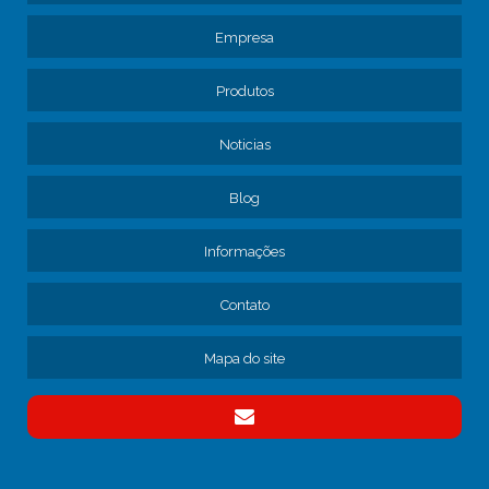
AJUSTE DE FREIO DE CAMINHÃO
Empresa
ASSISTÊNCIA TÉCNICA PARA FROTA DE CAMINHÕES
AVALIAÇÃO DE MANUTENÇÃO DE FROTA DE CAMINHÕES
Produtos
CAMINHÃO MANUTENÇÃO
CONSERTO DE FREIOS DE CAMINHÃO
Noticias
CONTRATAR MANUTENÇÃO DE FROTA
Blog
CONTRATO DE MANUTENÇÃO DE CAMINHÕES
CONTRATO DE MANUTENÇÃO DE FROTA
Informações
CONTRATO MANUTENÇÃO CAMINHÕES EMPRESA
EMPRESA DE MANUTENÇÃO DE CAMINHÕES
Contato
EMPRESA DE MANUTENÇÃO DE FREIO DE CAMINHÃO
EMPRESA DE MANUTENÇÃO DE FROTA
Mapa do site
EMPRESA DE MANUTENÇÃO DE FROTA DE CAMINHÕES
EMPRESA DE MANUTENÇÃO DE FROTA SP
EMPRESA DE MANUTENÇÃO PARA TRANSPORTADORAS
EMPRESA DE MECÂNICA PARA CAMINHÃO