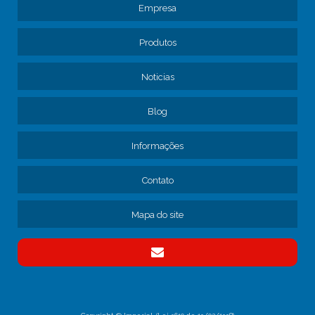
Empresa
ASSISTÊNCIA TÉCNICA PARA FROTA DE CAMINHÕES
AVALIAÇÃO DE MANUTENÇÃO DE FROTA DE CAMINHÕES
Produtos
CAMINHÃO MANUTENÇÃO
CONSERTO DE FREIOS DE CAMINHÃO
Noticias
CONTRATAR MANUTENÇÃO DE FROTA
Blog
CONTRATO DE MANUTENÇÃO DE CAMINHÕES
CONTRATO DE MANUTENÇÃO DE FROTA
Informações
CONTRATO MANUTENÇÃO CAMINHÕES EMPRESA
EMPRESA DE MANUTENÇÃO DE CAMINHÕES
Contato
EMPRESA DE MANUTENÇÃO DE FREIO DE CAMINHÃO
EMPRESA DE MANUTENÇÃO DE FROTA
Mapa do site
EMPRESA DE MANUTENÇÃO DE FROTA DE CAMINHÕES
EMPRESA DE MANUTENÇÃO DE FROTA SP
EMPRESA DE MANUTENÇÃO PARA TRANSPORTADORAS
EMPRESA DE MECÂNICA PARA CAMINHÃO