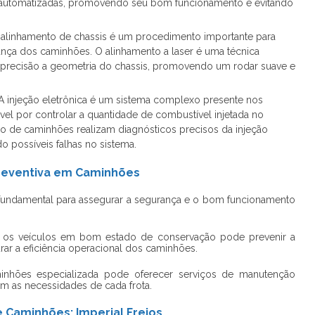
 automatizadas, promovendo seu bom funcionamento e evitando
O alinhamento de chassis é um procedimento importante para
rança dos caminhões. O alinhamento a laser é uma técnica
 precisão a geometria do chassis, promovendo um rodar suave e
: A injeção eletrônica é um sistema complexo presente nos
l por controlar a quantidade de combustível injetada no
 de caminhões realizam diagnósticos precisos da injeção
do possíveis falhas no sistema.
reventiva em Caminhões
fundamental para assegurar a segurança e o bom funcionamento
er os veículos em bom estado de conservação pode prevenir a
rar a eficiência operacional dos caminhões.
inhões
especializada pode oferecer serviços de manutenção
m as necessidades de cada frota.
 Caminhões: Imperial Freios