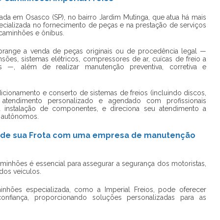
ada em Osasco (SP), no bairro Jardim Mutinga, que atua há mais
ializada no fornecimento de peças e na prestação de serviços
 caminhões e ônibus.
abrange a venda de peças originais ou de procedência legal —
nsões, sistemas elétricos, compressores de ar, cuícas de freio a
 —, além de realizar manutenção preventiva, corretiva e
cionamento e conserto de sistemas de freios (incluindo discos,
), atendimento personalizado e agendado com profissionais
a a instalação de componentes, e direciona seu atendimento a
s autônomos.
ia de sua Frota com uma empresa de manutenção
minhões é essencial para assegurar a segurança dos motoristas,
 dos veículos.
inhões
especializada, como a Imperial Freios, pode oferecer
onfiança, proporcionando soluções personalizadas para as