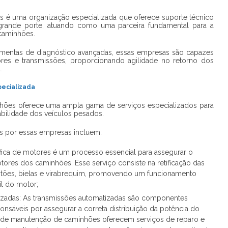
s
é uma organização especializada que oferece suporte técnico
 grande porte, atuando como uma parceira fundamental para a
caminhões.
amentas de diagnóstico avançadas, essas empresas são capazes
res e transmissões, proporcionando agilidade no retorno dos
.
pecializada
hões
oferece uma ampla gama de serviços especializados para
bilidade dos veículos pesados.
os por essas empresas incluem:
tífica de motores é um processo essencial para assegurar o
ores dos caminhões. Esse serviço consiste na retificação das
stões, bielas e virabrequim, promovendo um funcionamento
l do motor;
zadas: As transmissões automatizadas são componentes
nsáveis por assegurar a correta distribuição da potência do
 de manutenção de caminhões oferecem serviços de reparo e