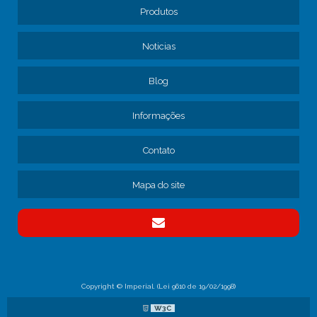
Produtos
CAMINHÃO MANUTENÇÃO
CONSERTO DE FREIOS DE CAMINHÃO
Noticias
CONTRATAR MANUTENÇÃO DE FROTA
Blog
CONTRATO DE MANUTENÇÃO DE CAMINHÕES
CONTRATO DE MANUTENÇÃO DE FROTA
Informações
CONTRATO MANUTENÇÃO CAMINHÕES EMPRESA
EMPRESA DE MANUTENÇÃO DE CAMINHÕES
Contato
EMPRESA DE MANUTENÇÃO DE FREIO DE CAMINHÃO
EMPRESA DE MANUTENÇÃO DE FROTA
Mapa do site
EMPRESA DE MANUTENÇÃO DE FROTA DE CAMINHÕES
EMPRESA DE MANUTENÇÃO DE FROTA SP
EMPRESA DE MANUTENÇÃO PARA TRANSPORTADORAS
EMPRESA DE MECÂNICA PARA CAMINHÃO
EMPRESA ESPECIALIZADA EM FREIOS DE CAMINHÃO
Copyright © Imperial. (Lei 9610 de 19/02/1998)
EMPRESA MANUTENÇÃO CAMINHÕES PESADOS
W3C