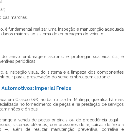
s;
ar;
o das marchas.
ado, é fundamental realizar uma inspeção e manutenção adequada
r danos maiores ao sistema de embreagem do veículo.
o do
servo embreagem astronic
e prolongar sua vida útil, é
entivas periódicas.
lico, a inspeção visual do sistema e a limpeza dos componentes
tribuir para a preservação do
servo embreagem astronic
.
 Automotivos: Imperial Freios
ada em Osasco (SP), no bairro Jardim Mutinga, que atua há mais
ializada no fornecimento de peças e na prestação de serviços
 caminhões e ônibus.
abrange a venda de peças originais ou de procedência legal —
nsões, sistemas elétricos, compressores de ar, cuícas de freio a
 —, além de realizar manutenção preventiva, corretiva e