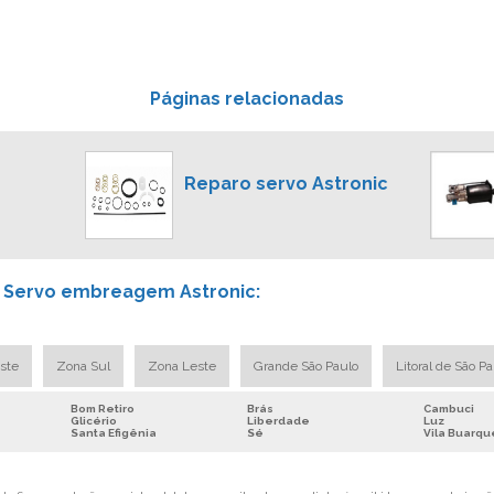
Páginas relacionadas
Reparo servo Astronic
e Servo embreagem Astronic:
ste
Zona Sul
Zona Leste
Grande São Paulo
Litoral de São P
Bom Retiro
Brás
Cambuci
Glicério
Liberdade
Luz
Santa Efigênia
Sé
Vila Buarqu