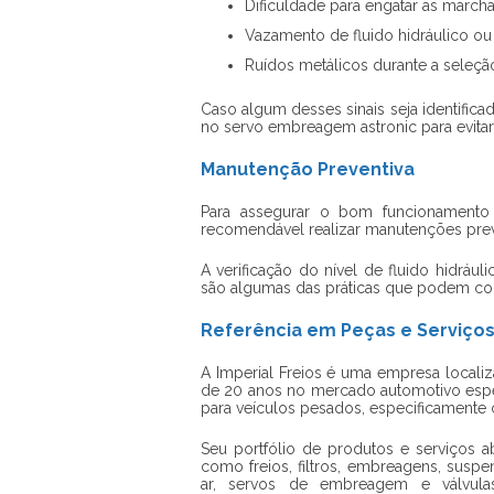
Dificuldade para engatar as marcha
Vazamento de fluido hidráulico ou 
Ruídos metálicos durante a seleçã
Caso algum desses sinais seja identific
no
servo embreagem astronic
para evita
Manutenção Preventiva
Para assegurar o bom funcionament
recomendável realizar manutenções prev
A verificação do nível de fluido hidráu
são algumas das práticas que podem con
Referência em Peças e Serviços
A Imperial Freios é uma empresa localiz
de 20 anos no mercado automotivo espec
para veículos pesados, especificamente
Seu portfólio de produtos e serviços 
como freios, filtros, embreagens, suspe
ar, servos de embreagem e válvulas