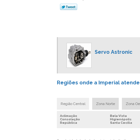
Servo Astronic
Regiões onde a Imperial atend
Região Central
Zona Norte
Zona Oe
Aclimação
Bela Vista
Consolação
Higienópolis
República
Santa Cecília