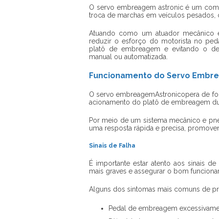
O
servo embreagem astronic
é um compo
troca de marchas em veículos pesados,
Atuando como um atuador mecânico 
reduzir o esforço do motorista no p
platô de embreagem e evitando o de
manual ou automatizada.
Funcionamento do Servo Embr
O servo embreagemAstronicopera de for
acionamento do platô de embreagem dur
Por meio de um sistema mecânico e pn
uma resposta rápida e precisa, promove
Sinais de Falha
É importante estar atento aos sinais de
mais graves e assegurar o bom funciona
Alguns dos sintomas mais comuns de 
Pedal de embreagem excessivame