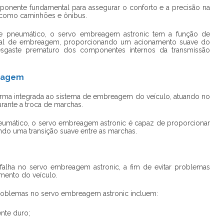
nente fundamental para assegurar o conforto e a precisão na
 como caminhões e ônibus.
e pneumático, o
servo embreagem astronic
tem a função de
edal de embreagem, proporcionando um acionamento suave do
sgaste prematuro dos componentes internos da transmissão
eagem
ma integrada ao sistema de embreagem do veículo, atuando no
ante a troca de marchas.
eumático, o
servo embreagem astronic
é capaz de proporcionar
ndo uma transição suave entre as marchas.
 falha no
servo embreagem astronic
, a fim de evitar problemas
mento do veículo.
problemas no
servo embreagem astronic
incluem:
nte duro;