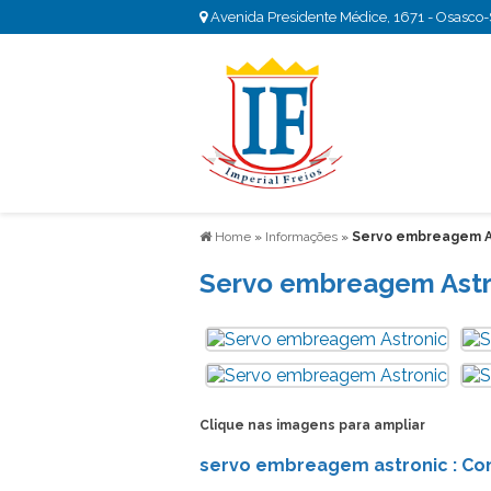
Avenida Presidente Médice, 1671 - Osasco
Home
»
Informações
»
Servo embreagem A
Servo embreagem Astr
Clique nas imagens para ampliar
servo embreagem astronic : Con