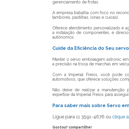
gerenciamento de frotas.
A empresa trabalha com foco no recondi
tambores, pastilhas, lonas e cuícas).
Oferece atendimento personalizado e age
a instalação de componentes, e direcio
autônomos.
Cuide da Eficiência do Seu serv
Manter o
servo embreagem astronic
em 
a precisão na troca de marchas em veíc
Com a Imperial Freios, você pode c
automotivos, que oferece soluções comp
Não deixe de realizar a manutenção 
expertise da Imperial Freios para assegur
Para saber mais sobre Servo e
Ligue para
11 3591-4676
ou
clique a
Gostou? compartilhe!