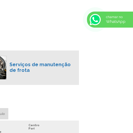
MANUTENÇÃO DE FREIO A AR
CONSERTO FREIO DE ONIBUS
chamar no
WhatsApp
EMPRESA DE SISTEMA DE FREIO A AR
SERVIÇOS EM FREIO DE AR
RECONDICIONAMENTO DE FREIO DE
CAMINHÃO
RECONDICIONAMENTO DE FREIO DE
ONIBUS
Serviços de manutenção
CONSERTO E MANUTENÇÃO DE FREIOS
de frota
DE CAMINHÃO
COMPRESSOR DE AR FREIOS DE
VEÍCULOS PESADOS
COMPRESSOR DE FREIO A AR
COMPRESSOR DE ÔNIBUS
COMPRESSOR PARA CAMINHÃO
aulo
COMPRESSOR PARA FREIO DE CAMINHÃO
Centro
CONSERTO DE CAMINHÃO
Pari
e