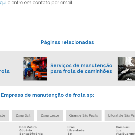
qui
e entre em contato por email.
Páginas relacionadas
Serviços de manutenção
rota
para frota de caminhões
e Empresa de manutenção de frota sp:
ste
Zona Sul
Zona Leste
Grande São Paulo
Litoral de São P
Bom Retiro
Brás
Cambuci
Glicério
Liberdade
Luz
Santa Efigênia
Sé
Vila Buarqu