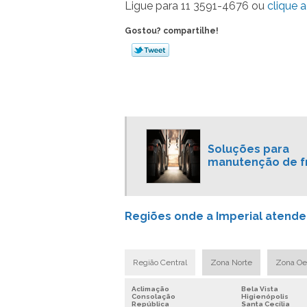
Ligue para
11 3591-4676
ou
clique a
Gostou? compartilhe!
Soluções para
manutenção de f
Regiões onde a Imperial atend
Região Central
Zona Norte
Zona Oe
Aclimação
Bela Vista
Consolação
Higienópolis
República
Santa Cecília