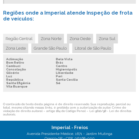
RECONDICIONAMENTO DE FREIO A AR
Regiões onde a Imperial atende Inspeção de frota
EMPRESA DE FREIO A AR
de veículos:
MANUTENÇÃO DE FREIO A AR
CONSERTO FREIO DE ONIBUS
Região Central
Zona Norte
Zona Oeste
Zona Sul
EMPRESA DE SISTEMA DE FREIO A AR
Zona Leste
Grande São Paulo
Litoral de São Paulo
SERVIÇOS EM FREIO DE AR
RECONDICIONAMENTO DE FREIO DE CAMINHÃO
Aclimação
Bela Vista
Bom Retiro
Brás
Cambuci
Centro
RECONDICIONAMENTO DE FREIO DE ONIBUS
Consolação
Higienópolis
Glicério
Liberdade
CONSERTO E MANUTENÇÃO DE FREIOS DE CAMINHÃO
Luz
Pari
República
Santa Cecília
Santa Efigênia
Sé
COMPRESSOR DE AR FREIOS DE VEÍCULOS PESADOS
Vila Buarque
COMPRESSOR DE FREIO A AR
COMPRESSOR DE ÔNIBUS
O conteúdo do texto desta página é de direito reservado. Sua reprodução, parcial ou
total, mesmo citando nossos links, é proibida sem a autorização do autor. Crime de
violação de direito autoral – artigo 184 do Código Penal –
Lei 9610/98 - Lei de direitos
COMPRESSOR PARA CAMINHÃO
autorais
.
COMPRESSOR PARA FREIO DE CAMINHÃO
Imperial - Freios
CONSERTO DE CAMINHÃO
Avenida Presidente Médice, 1671 - Jardim Mutinga
Osasco-SP - CEP: 06268-000
CUICA DE FREIO A AR