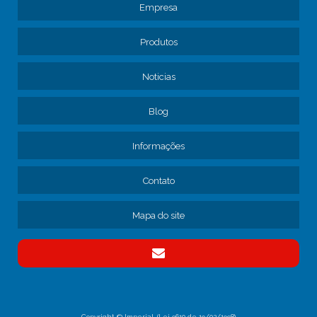
Empresa
ASSISTÊNCIA TÉCNICA PARA FROTA DE CAMINHÕES
AVALIAÇÃO DE MANUTENÇÃO DE FROTA DE CAMINHÕES
Produtos
CAMINHÃO MANUTENÇÃO
CONSERTO DE FREIOS DE CAMINHÃO
Noticias
CONTRATAR MANUTENÇÃO DE FROTA
Blog
CONTRATO DE MANUTENÇÃO DE CAMINHÕES
CONTRATO DE MANUTENÇÃO DE FROTA
Informações
CONTRATO MANUTENÇÃO CAMINHÕES EMPRESA
EMPRESA DE MANUTENÇÃO DE CAMINHÕES
Contato
EMPRESA DE MANUTENÇÃO DE FREIO DE CAMINHÃO
EMPRESA DE MANUTENÇÃO DE FROTA
Mapa do site
EMPRESA DE MANUTENÇÃO DE FROTA DE CAMINHÕES
EMPRESA DE MANUTENÇÃO DE FROTA SP
EMPRESA DE MANUTENÇÃO PARA TRANSPORTADORAS
EMPRESA DE MECÂNICA PARA CAMINHÃO
Copyright © Imperial. (Lei 9610 de 19/02/1998)