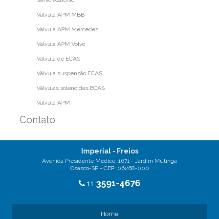
Valvula APM MBB
Valvula APM Mercedes
Valvula APM Volvo
Válvula de ECAS
Válvula suspensão ECAS
Válvulas solenóides ECAS
Válvula APM
Contato
Imperial - Freios
Avenida Presidente Médice, 1671 - Jardim Mutinga
Osasco-SP - CEP: 06268-000
3591-4676
11
Home