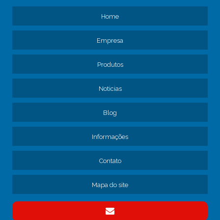
SERVIÇOS DE FREIOS
Home
AJUSTE DE FREIO DE CAMINHÃO
Empresa
ASSISTÊNCIA TÉCNICA PARA FROTA DE CAMINHÕES
AVALIAÇÃO DE MANUTENÇÃO DE FROTA DE CAMINHÕES
Produtos
CAMINHÃO MANUTENÇÃO
CONSERTO DE FREIOS DE CAMINHÃO
Noticias
CONTRATAR MANUTENÇÃO DE FROTA
Blog
CONTRATO DE MANUTENÇÃO DE CAMINHÕES
CONTRATO DE MANUTENÇÃO DE FROTA
Informações
CONTRATO MANUTENÇÃO CAMINHÕES EMPRESA
EMPRESA DE MANUTENÇÃO DE CAMINHÕES
Contato
EMPRESA DE MANUTENÇÃO DE FREIO DE CAMINHÃO
EMPRESA DE MANUTENÇÃO DE FROTA
Mapa do site
EMPRESA DE MANUTENÇÃO DE FROTA DE CAMINHÕES
EMPRESA DE MANUTENÇÃO DE FROTA SP