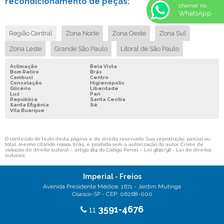
recondicionamento de peças:
chamar no
MANUTENÇÃO DE FREIO A AR
WhatsApp
CONSERTO FREIO DE ONIBUS
Região Central
Zona Norte
Zona Oeste
Zona Sul
EMPRESA DE SISTEMA DE FREIO A AR
Zona Leste
Grande São Paulo
Litoral de São Paulo
SERVIÇOS EM FREIO DE AR
RECONDICIONAMENTO DE FREIO DE CAMINHÃO
Aclimação
Bela Vista
Bom Retiro
Brás
Cambuci
Centro
RECONDICIONAMENTO DE FREIO DE ONIBUS
Consolação
Higienópolis
Glicério
Liberdade
CONSERTO E MANUTENÇÃO DE FREIOS DE CAMINHÃO
Luz
Pari
República
Santa Cecília
Santa Efigênia
Sé
COMPRESSOR DE AR FREIOS DE VEÍCULOS PESADOS
Vila Buarque
COMPRESSOR DE FREIO A AR
COMPRESSOR DE ÔNIBUS
O conteúdo do texto desta página é de direito reservado. Sua reprodução, parcial ou
total, mesmo citando nossos links, é proibida sem a autorização do autor. Crime de
violação de direito autoral – artigo 184 do Código Penal –
Lei 9610/98 - Lei de direitos
COMPRESSOR PARA CAMINHÃO
autorais
.
COMPRESSOR PARA FREIO DE CAMINHÃO
Imperial - Freios
CONSERTO DE CAMINHÃO
Avenida Presidente Médice, 1671 - Jardim Mutinga
Osasco-SP - CEP: 06268-000
CUICA DE FREIO A AR
3591-4676
11
CUICA DE FREIO MICRO ONIBUS
RECONDICIONAMENTO DE FREIOS