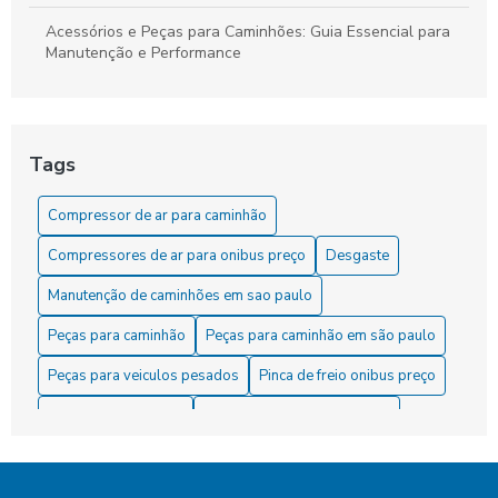
Acessórios e Peças para Caminhões: Guia Essencial para
Manutenção e Performance
As Dicas Essenciais para Manter sua Cuica de Freio a Ar
As Vantagens do Compressor para Caminhão
Tags
Como Comprar o Melhor Servo de Embreagem para Seu
Compressor de ar para caminhão
Veículo
Compressores de ar para onibus preço
Desgaste
Como comprar o servo de embreagem ideal para seu
veículo
Manutenção de caminhões em sao paulo
Peças para caminhão
Peças para caminhão em são paulo
Como Comprar Peças para Caminhão com Segurança
Peças para veiculos pesados
Pinca de freio onibus preço
Como Comprar Servo de Embreagem com Segurança e
Eficácia
Pinça de freio onibus
Pinça de freio para caminhão
Transporte
Veículos
carreta
compressor
Como e Onde Comprar Servo de Embreagem de Qualidade
compressor de ar freios de veículos pesados