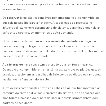
do compressor é essencial, pois é ele que fornece o ar necessário para
acionar os freios.
Os
reservatórios
são responsáveis por armazenar o ar comprimido até
que seja necessário para a frenagem. A capacidade do reservatório
influencia diretamente o desempenho do sistema, garantindo que haja ar
suficiente disponível em momentos de alta demanda.
Outro componente fundamental é a
válvula de controle
, que regula a
pressão do ar que chega às câmaras de freio. Essa válvula é ativada
quando o motorista aciona o pedal do freio e é responsável por liberar o ar
pressurizado de forma controlada.
As
câmaras de freio
convertem a pressão do ar em força mecânica.
Quando o ar comprimido entra nas câmaras, ele move os pistões que, em
seguida, pressionam as pastilhas de freio contra os discos ou tambores,
resultando na frenagem do veículo.
Além desses componentes, temos as
linhas de ar
, que transportam o ar
comprimido entre os diversos elementos do sistema, e os
sensores
que
monitoram a pressão do ar para garantir que esteja sempre dentro dos
padrões de segurança.