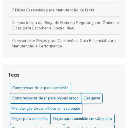
7 Dicas Essenciais para Manutenção de Frota
A Importância da Pinça de Freio na Segurança de Ônibus e
Dicas para Escolher a Opção Ideal
Acessórios e Peças para Caminhões: Guia Essencial para
Manutenção e Performance
As Dicas Essenciais para Manter sua Cuica de Freio a Ar
As Vantagens do Compressor para Caminhão
Tags
Como Comprar o Melhor Servo de Embreagem para Seu
Compressor de ar para caminhão
Veículo
Compressores de ar para onibus preço
Desgaste
Como comprar o servo de embreagem ideal para seu
veículo
Manutenção de caminhões em sao paulo
Peças para caminhão
Peças para caminhão em são paulo
Como Comprar Peças para Caminhão com Segurança