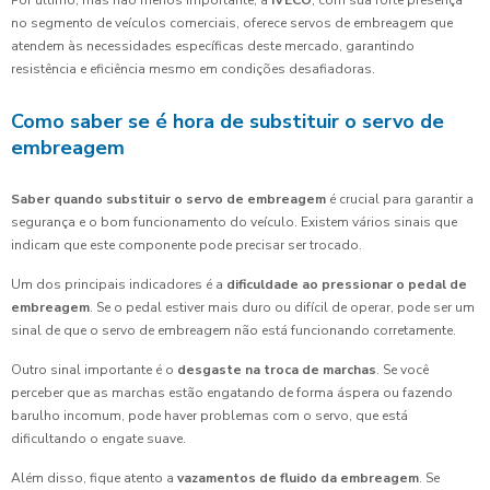
Por último, mas não menos importante, a
IVECO
, com sua forte presença
no segmento de veículos comerciais, oferece servos de embreagem que
atendem às necessidades específicas deste mercado, garantindo
resistência e eficiência mesmo em condições desafiadoras.
Como saber se é hora de substituir o servo de
embreagem
Saber quando substituir o servo de embreagem
é crucial para garantir a
segurança e o bom funcionamento do veículo. Existem vários sinais que
indicam que este componente pode precisar ser trocado.
Um dos principais indicadores é a
dificuldade ao pressionar o pedal de
embreagem
. Se o pedal estiver mais duro ou difícil de operar, pode ser um
sinal de que o servo de embreagem não está funcionando corretamente.
Outro sinal importante é o
desgaste na troca de marchas
. Se você
perceber que as marchas estão engatando de forma áspera ou fazendo
barulho incomum, pode haver problemas com o servo, que está
dificultando o engate suave.
Além disso, fique atento a
vazamentos de fluido da embreagem
. Se