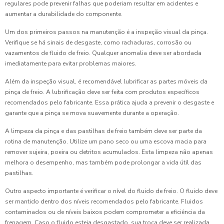
regulares pode prevenir falhas que poderiam resultar em acidentes e
aumentar a durabilidade do componente.
Um dos primeiros passos na manutenção é a inspeção visual da pinça.
Verifique se há sinais de desgaste, como rachaduras, corrosão ou
vazamentos de fluido de freio. Qualquer anomalia deve ser abordada
imediatamente para evitar problemas maiores.
Além da inspeção visual, é recomendável lubrificar as partes móveis da
pinça de freio. A lubrificação deve ser feita com produtos específicos
recomendados pelo fabricante. Essa prática ajuda a prevenir o desgaste e
garante que a pinça se mova suavemente durante a operação.
A limpeza da pinça e das pastilhas de freio também deve ser parte da
rotina de manutenção. Utilize um pano seco ou uma escova macia para
remover sujeira, poeira ou detritos acumulados. Esta limpeza não apenas
melhora o desempenho, mas também pode prolongar a vida útil das
pastilhas.
Outro aspecto importante é verificar o nível do fluido de freio. O fluido deve
ser mantido dentro dos níveis recomendados pelo fabricante. Fluidos
contaminados ou de níveis baixos podem comprometer a eficiência da
frenagem. Caso o fluido esteja desgastado, sua troca deve ser realizada.