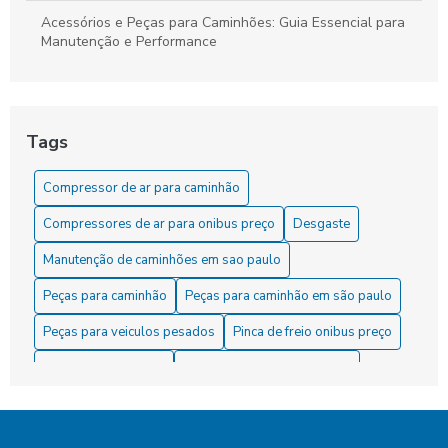
Acessórios e Peças para Caminhões: Guia Essencial para
Manutenção e Performance
As Dicas Essenciais para Manter sua Cuica de Freio a Ar
As Vantagens do Compressor para Caminhão
Tags
Como Comprar o Melhor Servo de Embreagem para Seu
Compressor de ar para caminhão
Veículo
Compressores de ar para onibus preço
Desgaste
Como comprar o servo de embreagem ideal para seu
veículo
Manutenção de caminhões em sao paulo
Peças para caminhão
Peças para caminhão em são paulo
Como Comprar Peças para Caminhão com Segurança
Peças para veiculos pesados
Pinca de freio onibus preço
Como Comprar Servo de Embreagem com Segurança e
Eficácia
Pinça de freio onibus
Pinça de freio para caminhão
Transporte
Veículos
carreta
compressor
Como e Onde Comprar Servo de Embreagem de Qualidade
compressor de ar freios de veículos pesados