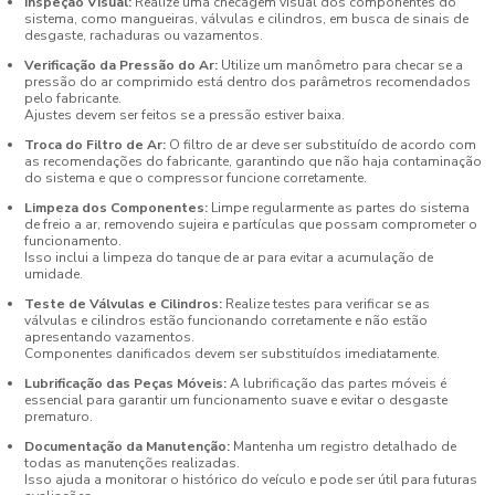
Inspeção Visual:
Realize uma checagem visual dos componentes do
sistema, como mangueiras, válvulas e cilindros, em busca de sinais de
desgaste, rachaduras ou vazamentos.
Verificação da Pressão do Ar:
Utilize um manômetro para checar se a
pressão do ar comprimido está dentro dos parâmetros recomendados
pelo fabricante.
Ajustes devem ser feitos se a pressão estiver baixa.
Troca do Filtro de Ar:
O filtro de ar deve ser substituído de acordo com
as recomendações do fabricante, garantindo que não haja contaminação
do sistema e que o compressor funcione corretamente.
Limpeza dos Componentes:
Limpe regularmente as partes do sistema
de freio a ar, removendo sujeira e partículas que possam comprometer o
funcionamento.
Isso inclui a limpeza do tanque de ar para evitar a acumulação de
umidade.
Teste de Válvulas e Cilindros:
Realize testes para verificar se as
válvulas e cilindros estão funcionando corretamente e não estão
apresentando vazamentos.
Componentes danificados devem ser substituídos imediatamente.
Lubrificação das Peças Móveis:
A lubrificação das partes móveis é
essencial para garantir um funcionamento suave e evitar o desgaste
prematuro.
Documentação da Manutenção:
Mantenha um registro detalhado de
todas as manutenções realizadas.
Isso ajuda a monitorar o histórico do veículo e pode ser útil para futuras