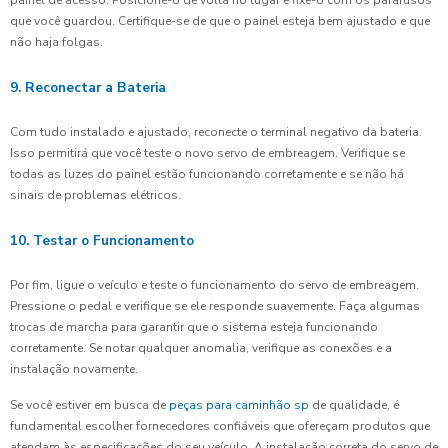
painel de acesso. Posicione-o de volta no lugar e fixe-o com os parafusos
que você guardou. Certifique-se de que o painel esteja bem ajustado e que
não haja folgas.
9. Reconectar a Bateria
Com tudo instalado e ajustado, reconecte o terminal negativo da bateria.
Isso permitirá que você teste o novo servo de embreagem. Verifique se
todas as luzes do painel estão funcionando corretamente e se não há
sinais de problemas elétricos.
10. Testar o Funcionamento
Por fim, ligue o veículo e teste o funcionamento do servo de embreagem.
Pressione o pedal e verifique se ele responde suavemente. Faça algumas
trocas de marcha para garantir que o sistema esteja funcionando
corretamente. Se notar qualquer anomalia, verifique as conexões e a
instalação novamente.
Se você estiver em busca de
peças para caminhão sp
de qualidade, é
fundamental escolher fornecedores confiáveis que ofereçam produtos que
atendam às especificações do seu veículo. A instalação correta do servo de