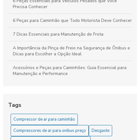
6 Peças Essenciais para Veículos Pesados que Você
Precisa Conhecer
6 Peças para Caminhão que Todo Motorista Deve Conhecer
7 Dicas Essenciais para Manutenção de Frota
A Importância da Pinça de Freio na Segurança de Ônibus e
Dicas para Escolher a Opção Ideal
Acessórios e Peças para Caminhões: Guia Essencial para
Manutenção e Performance
As Dicas Essenciais para Manter sua Cuica de Freio a Ar
As Vantagens do Compressor para Caminhão
Tags
Como Comprar o Melhor Servo de Embreagem para Seu
Compressor de ar para caminhão
Veículo
Compressores de ar para onibus preço
Desgaste
Como comprar o servo de embreagem ideal para seu