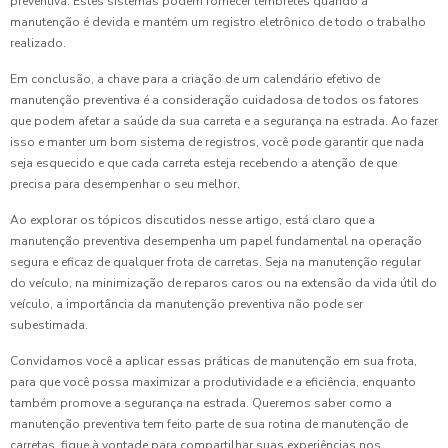
preventiva. Estes sistemas podem fornecer lembretes quando a
manutenção é devida e mantém um registro eletrônico de todo o trabalho
realizado.
Em conclusão, a chave para a criação de um calendário efetivo de
manutenção preventiva é a consideração cuidadosa de todos os fatores
que podem afetar a saúde da sua carreta e a segurança na estrada. Ao fazer
isso e manter um bom sistema de registros, você pode garantir que nada
seja esquecido e que cada carreta esteja recebendo a atenção de que
precisa para desempenhar o seu melhor.
Ao explorar os tópicos discutidos nesse artigo, está claro que a
manutenção preventiva desempenha um papel fundamental na operação
segura e eficaz de qualquer frota de carretas. Seja na manutenção regular
do veículo, na minimização de reparos caros ou na extensão da vida útil do
veículo, a importância da manutenção preventiva não pode ser
subestimada.
Convidamos você a aplicar essas práticas de manutenção em sua frota,
para que você possa maximizar a produtividade e a eficiência, enquanto
também promove a segurança na estrada. Queremos saber como a
manutenção preventiva tem feito parte de sua rotina de manutenção de
carretas, fique à vontade para compartilhar suas experiências nos