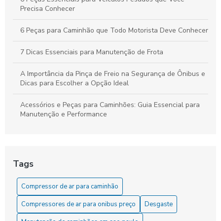
Precisa Conhecer
6 Peças para Caminhão que Todo Motorista Deve Conhecer
7 Dicas Essenciais para Manutenção de Frota
A Importância da Pinça de Freio na Segurança de Ônibus e
Dicas para Escolher a Opção Ideal
Acessórios e Peças para Caminhões: Guia Essencial para
Manutenção e Performance
As Dicas Essenciais para Manter sua Cuica de Freio a Ar
As Vantagens do Compressor para Caminhão
Tags
Como Comprar o Melhor Servo de Embreagem para Seu
Compressor de ar para caminhão
Veículo
Compressores de ar para onibus preço
Desgaste
Como comprar o servo de embreagem ideal para seu
veículo