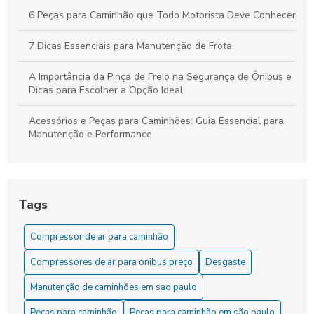
6 Peças para Caminhão que Todo Motorista Deve Conhecer
7 Dicas Essenciais para Manutenção de Frota
A Importância da Pinça de Freio na Segurança de Ônibus e
Dicas para Escolher a Opção Ideal
Acessórios e Peças para Caminhões: Guia Essencial para
Manutenção e Performance
As Dicas Essenciais para Manter sua Cuica de Freio a Ar
As Vantagens do Compressor para Caminhão
Tags
Como Comprar o Melhor Servo de Embreagem para Seu
Compressor de ar para caminhão
Veículo
Compressores de ar para onibus preço
Desgaste
Como comprar o servo de embreagem ideal para seu
veículo
Manutenção de caminhões em sao paulo
Peças para caminhão
Peças para caminhão em são paulo