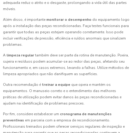
adequada reduz o atrito e o desgaste, prolongando a vida útil das partes
móveis.
Além disso, é importante
monitorar o desempenho
do equipamento logo
após a instalação das peças recondicionadas. Faça testes funcionais para
garantir que todas as peças estejam operando corretamente. Isso pode
incluir verificações de pressão, eficiência e ruídos anormais que sinalizem
problemas.
A
limpeza regular
também deve ser parte da rotina de manutenção. Poeira,
sujeira e resíduos podem acumular-se ao redor das peças, afetando seu
funcionamento e, em casos extremos, levando a falhas. Utilize métodos de
limpeza apropriados que não danifiquem as superfícies.
Outra recomendação é
treinar a equipe
que opera e mantém os
equipamentos. O manuseio correto e o entendimento das melhores
práticas de utilização podem evitar danos às peças recondicionadas e
ajudam na identificação de problemas precoces.
Por fim, considere estabelecer um
cronograma de manutenções
preventivas
em parceria com a empresa de recondicionamento.
Profissionais treinados podem oferecer serviços regulares de inspeção e
manutenção para garantir que as peças recondicionadas continuem a