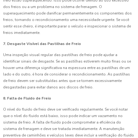
freio estão superaquecendo. Isso pode ocorrer devido ao uso excessivo
dos freios ou a um problema no sistema de frenagem. O
superaquecimento pode danificar permanentemente os componentes dos
freios, tornando o recondicionamento uma necessidade urgente. Se você
sentir esse cheiro, é importante parar o veículo e inspecionar o sistema de
freios imediatamente.
7. Desgaste Visível das Pastilhas de Freio
Uma inspeção visual regular das pastilhas de freio pode ajudar a
identificar sinais de desgaste. Se as pastilhas estiverem muito finas ou se
houver uma diferença significativa na espessura entre as pastilhas de um
lado e do outro, é hora de considerar o recondicionamento. As pastilhas
de freio devem ser substituídas antes que se tornem excessivamente
desgastadas para evitar danos aos discos de freio.
8. Falta de Fluido de Freio
O nível do fluido de freio deve ser verificado regularmente. Se você notar
que o nível do fluido está baixo, isso pode indicar um vazamento no
sistema de freio. A falta de fluido pode comprometer a eficiência do
sistema de frenagem e deve ser tratada imediatamente. A manutenção
preventiva de caminhões e veículos leves deve incluir a verificação do fluido