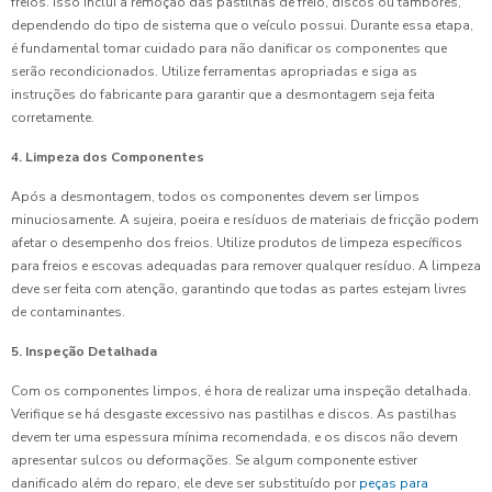
freios. Isso inclui a remoção das pastilhas de freio, discos ou tambores,
dependendo do tipo de sistema que o veículo possui. Durante essa etapa,
é fundamental tomar cuidado para não danificar os componentes que
serão recondicionados. Utilize ferramentas apropriadas e siga as
instruções do fabricante para garantir que a desmontagem seja feita
corretamente.
4. Limpeza dos Componentes
Após a desmontagem, todos os componentes devem ser limpos
minuciosamente. A sujeira, poeira e resíduos de materiais de fricção podem
afetar o desempenho dos freios. Utilize produtos de limpeza específicos
para freios e escovas adequadas para remover qualquer resíduo. A limpeza
deve ser feita com atenção, garantindo que todas as partes estejam livres
de contaminantes.
5. Inspeção Detalhada
Com os componentes limpos, é hora de realizar uma inspeção detalhada.
Verifique se há desgaste excessivo nas pastilhas e discos. As pastilhas
devem ter uma espessura mínima recomendada, e os discos não devem
apresentar sulcos ou deformações. Se algum componente estiver
danificado além do reparo, ele deve ser substituído por
peças para