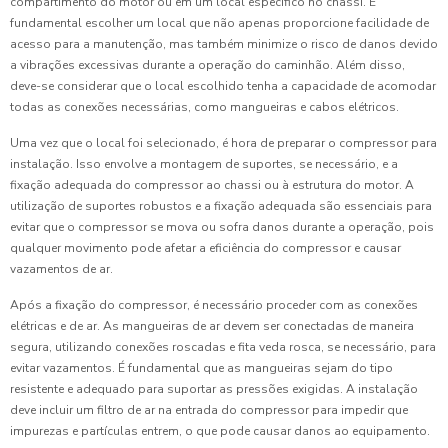
compartimento do motor ou em um local específico no chassi. É
fundamental escolher um local que não apenas proporcione facilidade de
acesso para a manutenção, mas também minimize o risco de danos devido
a vibrações excessivas durante a operação do caminhão. Além disso,
deve-se considerar que o local escolhido tenha a capacidade de acomodar
todas as conexões necessárias, como mangueiras e cabos elétricos.
Uma vez que o local foi selecionado, é hora de preparar o compressor para
instalação. Isso envolve a montagem de suportes, se necessário, e a
fixação adequada do compressor ao chassi ou à estrutura do motor. A
utilização de suportes robustos e a fixação adequada são essenciais para
evitar que o compressor se mova ou sofra danos durante a operação, pois
qualquer movimento pode afetar a eficiência do compressor e causar
vazamentos de ar.
Após a fixação do compressor, é necessário proceder com as conexões
elétricas e de ar. As mangueiras de ar devem ser conectadas de maneira
segura, utilizando conexões roscadas e fita veda rosca, se necessário, para
evitar vazamentos. É fundamental que as mangueiras sejam do tipo
resistente e adequado para suportar as pressões exigidas. A instalação
deve incluir um filtro de ar na entrada do compressor para impedir que
impurezas e partículas entrem, o que pode causar danos ao equipamento.