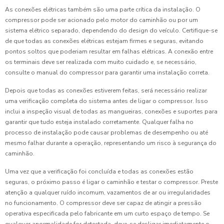
As conexões elétricas também são uma parte crítica da instalação. O
compressor pode ser acionado pelo motor do caminhão ou por um
sistema elétrico separado, dependendo do design do veículo. Certifique-se
de que todas as conexões elétricas estejam firmes e seguras, evitando
pontos soltos que poderiam resultar em falhas elétricas. A conexão entre
os terminais deve ser realizada com muito cuidado e, se necessário,
consulte o manual do compressor para garantir uma instalação correta.
Depois que todas as conexões estiverem feitas, será necessário realizar
uma verificação completa do sistema antes de ligar o compressor. Isso
inclui a inspeção visual de todas as mangueiras, conexões e suportes para
garantir que tudo esteja instalado corretamente. Qualquer falha no
processo de instalação pode causar problemas de desempenho ou até
mesmo falhar durante a operação, representando um risco à segurança do
caminhão.
Uma vez que a verificação foi concluída e todas as conexões estão
seguras, o próximo passo é ligar o caminhão e testar o compressor. Preste
atenção a qualquer ruído incomum, vazamentos de ar ou irregularidades
no funcionamento. O compressor deve ser capaz de atingir a pressão
operativa especificada pelo fabricante em um curto espaço de tempo. Se
qualquer anormalidade for detectada, deve-se desligar imediatamente o