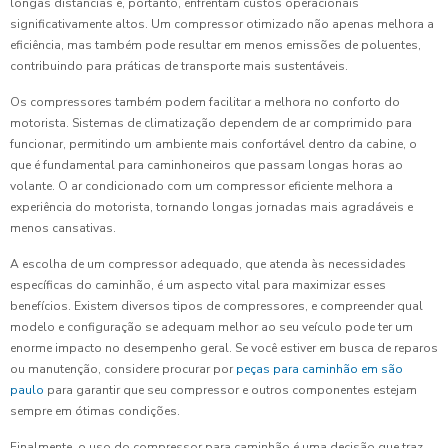
longas distâncias e, portanto, enfrentam custos operacionais
significativamente altos. Um compressor otimizado não apenas melhora a
eficiência, mas também pode resultar em menos emissões de poluentes,
contribuindo para práticas de transporte mais sustentáveis.
Os compressores também podem facilitar a melhora no conforto do
motorista. Sistemas de climatização dependem de ar comprimido para
funcionar, permitindo um ambiente mais confortável dentro da cabine, o
que é fundamental para caminhoneiros que passam longas horas ao
volante. O ar condicionado com um compressor eficiente melhora a
experiência do motorista, tornando longas jornadas mais agradáveis e
menos cansativas.
A escolha de um compressor adequado, que atenda às necessidades
específicas do caminhão, é um aspecto vital para maximizar esses
benefícios. Existem diversos tipos de compressores, e compreender qual
modelo e configuração se adequam melhor ao seu veículo pode ter um
enorme impacto no desempenho geral. Se você estiver em busca de reparos
ou manutenção, considere procurar por
peças para caminhão em são
paulo
para garantir que seu compressor e outros componentes estejam
sempre em ótimas condições.
Finalmente, o uso do compressor para caminhão é uma decisão que traz