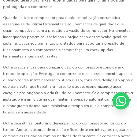
operação dentro das faixas recomendadas para garantir uma vida útil
prolongada do compressor.
Quando utilizar o compressor para qualquer aplicação pneumática,
assegure-se de utilizar ferramentas e equipamentos de qualidade que
sejam compatíveis com a pressão e a vazão do compressor. Ferramentas
inadequadas podem causar falhas e prejudicar o desempenho geral do
sistema. Utilize equipamentos projetados para suportar a pressão de
funcionamento do compressor, e sempre faça um check-up das
ferramentas antes de utilizá-las.
Outra prática eficaz para otimizar o uso do compressor é considerar o
tempo de operação. Evite ligar o compressor desnecessariamente, apenas
quando for realmente necessário. Além disso, considere desligá-lo após o
uso para evitar que trabalhe em circuito ocioso, economizando assim
energia e prolongando a vida útil do equipamento. Se o compressor estiver
instalado em um sistema que mantém a pressão automaticamente, ajuste
o cronograma de uso para minimizar o tempo em que o compressor fica
ligado sem necessidade.
Outra dica útil é monitorar o desempenho do compressor ao longo do
tempo. Anote as leituras de pressão e fluxo de ar em intervalos regulares e
compare esses dados com os padrões do fabricante. Se começar a notar