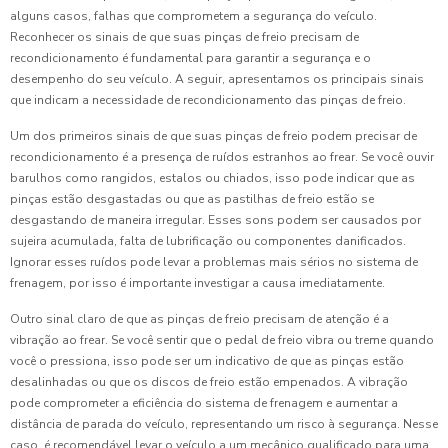
alguns casos, falhas que comprometem a segurança do veículo.
Reconhecer os sinais de que suas pinças de freio precisam de
recondicionamento é fundamental para garantir a segurança e o
desempenho do seu veículo. A seguir, apresentamos os principais sinais
que indicam a necessidade de recondicionamento das pinças de freio.
Um dos primeiros sinais de que suas pinças de freio podem precisar de
recondicionamento é a presença de ruídos estranhos ao frear. Se você ouvir
barulhos como rangidos, estalos ou chiados, isso pode indicar que as
pinças estão desgastadas ou que as pastilhas de freio estão se
desgastando de maneira irregular. Esses sons podem ser causados por
sujeira acumulada, falta de lubrificação ou componentes danificados.
Ignorar esses ruídos pode levar a problemas mais sérios no sistema de
frenagem, por isso é importante investigar a causa imediatamente.
Outro sinal claro de que as pinças de freio precisam de atenção é a
vibração ao frear. Se você sentir que o pedal de freio vibra ou treme quando
você o pressiona, isso pode ser um indicativo de que as pinças estão
desalinhadas ou que os discos de freio estão empenados. A vibração
pode comprometer a eficiência do sistema de frenagem e aumentar a
distância de parada do veículo, representando um risco à segurança. Nesse
caso, é recomendável levar o veículo a um mecânico qualificado para uma