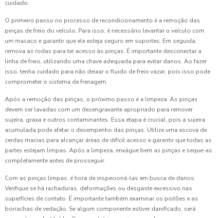
cuidado.
O primeiro passo no processo de recondicionamento é a remoção das
pinças de freio do veículo. Para isso, é necessário levantar o veículo com
um macaco e garantir que ele esteja seguro em suportes. Em seguida,
remova as rodas para ter acesso às pinças. É importante desconectar a
linha de freio, utilizando uma chave adequada para evitar danos. Ao fazer
isso, tenha cuidado para não deixar o fluido de freio vazar, pois isso pode
comprometer o sistema de frenagem.
Após a remoção das pinças, o próximo passo é a limpeza. As pinças
devem ser lavadas com um desengraxante apropriado para remover
sujeira, graxa e outros contaminantes. Essa etapa é crucial, pois a sujeira
acumulada pode afetar o desempenho das pinças. Utilize uma escova de
cerdas macias para alcançar áreas de difícil acesso e garantir que todas as
partes estejam limpas. Após a limpeza, enxágue bem as pinças e seque-as
completamente antes de prosseguir.
Com as pinças limpas, é hora de inspecioná-las em busca de danos.
Verifique se há rachaduras, deformações ou desgaste excessivo nas
superfícies de contato. É importante também examinar os pistões e as
borrachas de vedação. Se algum componente estiver danificado, será