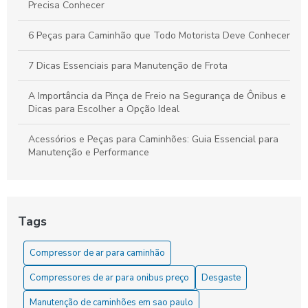
Precisa Conhecer
6 Peças para Caminhão que Todo Motorista Deve Conhecer
7 Dicas Essenciais para Manutenção de Frota
A Importância da Pinça de Freio na Segurança de Ônibus e
Dicas para Escolher a Opção Ideal
Acessórios e Peças para Caminhões: Guia Essencial para
Manutenção e Performance
As Dicas Essenciais para Manter sua Cuica de Freio a Ar
As Vantagens do Compressor para Caminhão
Tags
Como Comprar o Melhor Servo de Embreagem para Seu
Compressor de ar para caminhão
Veículo
Compressores de ar para onibus preço
Desgaste
Como comprar o servo de embreagem ideal para seu
veículo
Manutenção de caminhões em sao paulo