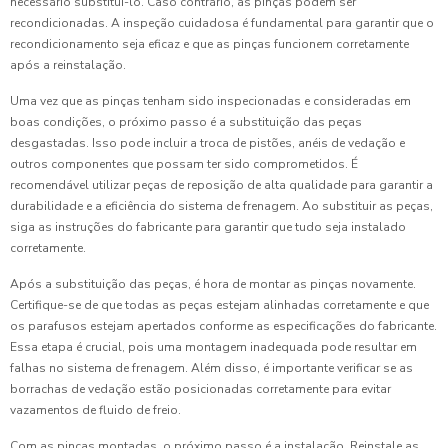
necessário substituí-lo. Caso contrário, as pinças podem ser
recondicionadas. A inspeção cuidadosa é fundamental para garantir que o
recondicionamento seja eficaz e que as pinças funcionem corretamente
após a reinstalação.
Uma vez que as pinças tenham sido inspecionadas e consideradas em
boas condições, o próximo passo é a substituição das peças
desgastadas. Isso pode incluir a troca de pistões, anéis de vedação e
outros componentes que possam ter sido comprometidos. É
recomendável utilizar peças de reposição de alta qualidade para garantir a
durabilidade e a eficiência do sistema de frenagem. Ao substituir as peças,
siga as instruções do fabricante para garantir que tudo seja instalado
corretamente.
Após a substituição das peças, é hora de montar as pinças novamente.
Certifique-se de que todas as peças estejam alinhadas corretamente e que
os parafusos estejam apertados conforme as especificações do fabricante.
Essa etapa é crucial, pois uma montagem inadequada pode resultar em
falhas no sistema de frenagem. Além disso, é importante verificar se as
borrachas de vedação estão posicionadas corretamente para evitar
vazamentos de fluido de freio.
Com as pinças montadas, o próximo passo é a instalação. Reinstale as