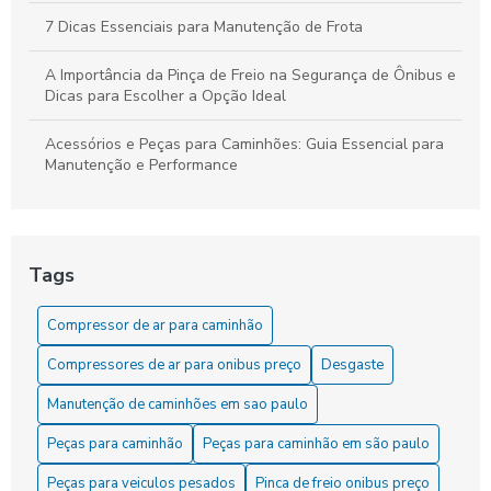
7 Dicas Essenciais para Manutenção de Frota
A Importância da Pinça de Freio na Segurança de Ônibus e
Dicas para Escolher a Opção Ideal
Acessórios e Peças para Caminhões: Guia Essencial para
Manutenção e Performance
As Dicas Essenciais para Manter sua Cuica de Freio a Ar
As Vantagens do Compressor para Caminhão
Tags
Como Comprar o Melhor Servo de Embreagem para Seu
Compressor de ar para caminhão
Veículo
Compressores de ar para onibus preço
Desgaste
Como comprar o servo de embreagem ideal para seu
veículo
Manutenção de caminhões em sao paulo
Peças para caminhão
Peças para caminhão em são paulo
Como Comprar Peças para Caminhão com Segurança
Peças para veiculos pesados
Pinca de freio onibus preço