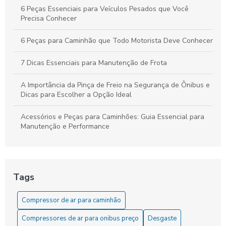
6 Peças Essenciais para Veículos Pesados que Você
Precisa Conhecer
6 Peças para Caminhão que Todo Motorista Deve Conhecer
7 Dicas Essenciais para Manutenção de Frota
A Importância da Pinça de Freio na Segurança de Ônibus e
Dicas para Escolher a Opção Ideal
Acessórios e Peças para Caminhões: Guia Essencial para
Manutenção e Performance
As Dicas Essenciais para Manter sua Cuica de Freio a Ar
As Vantagens do Compressor para Caminhão
Tags
Como Comprar o Melhor Servo de Embreagem para Seu
Compressor de ar para caminhão
Veículo
Compressores de ar para onibus preço
Desgaste
Como comprar o servo de embreagem ideal para seu