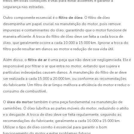
freios em boas condições é vital para evitar acidentes e garantir a
segurança nas estradas.
Outro componente essencial é o
filtro de óleo
. O filtro de óleo
desempenha um papel crucial na manutenção do motor, pois remove
impurezas e contaminantes do óleo, garantindo que o motor funcione de
maneira eficiente. A troca do filtro de óleo deve ser feita a cada troca de
óleo, que geralmente ocorre a cada 10.000 a 15.000 km. Ignorar a troca do
filtro pode resultar em danos ao motor e redução de sua vida útil.
Além disso, o
filtro de ar
é uma peça que não deve ser negligenciada. Ele é
responsável por filtrar o ar que entra no motor, evitando que sujeira e
partículas indesejadas causem danos. A manutenção do filtro de ar deve
ser realizada a cada 15.000 a 20.000 km, ou conforme as recomendações
do fabricante. Um filtro de ar limpo melhora a eficiência do motor e reduz o
consumo de combustível.
O
óleo do motor
também é uma peça fundamental na manutenção de
caminhões. O óleo lubrifica as partes móveis do motor, reduzindo o atrito
e o desgaste. A troca de óleo deve ser feita regularmente, seguindo as
recomendações do fabricante, geralmente a cada 10.000 a 15.000 km.
Utilizar o tipo de óleo correto é essencial para garantir o bom
funcionamento do motor e evitar problemas futuros.